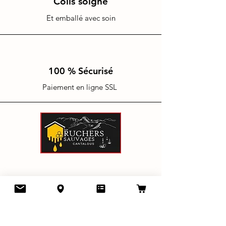
Colis soigné
Et emballé avec soin
100 % Sécurisé
Paiement en ligne SSL
Les Ruchers Sauvages Cantalous
17 a route de ydes bourg 15240
Saignes
lesrucherssauvagescantalous@gmail.com